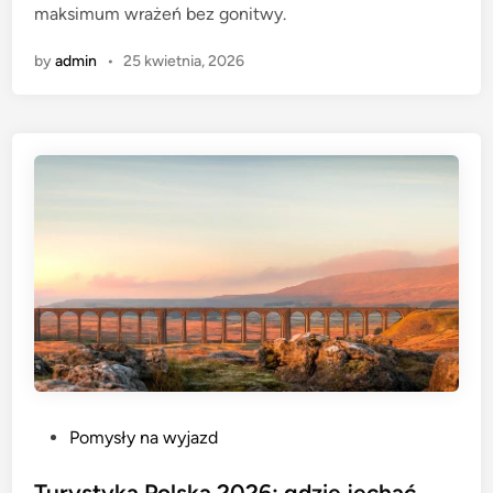
maksimum wrażeń bez gonitwy.
by
admin
•
25 kwietnia, 2026
P
Pomysły na wyjazd
o
s
Turystyka Polska 2026: gdzie jechać,