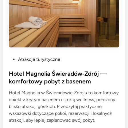
P
Atrakcje turystyczne
o
s
Hotel Magnolia Świeradów‑Zdrój —
t
komfortowy pobyt z basenem
e
Hotel Magnolia w Świeradowie‑Zdroju to komfortowy
d
obiekt z krytym basenem i strefą wellness, położony
i
blisko atrakcji górskich. Przeczytaj praktyczne
n
wskazówki dotyczące pokoi, rezerwacji i lokalnych
atrakcji, aby lepiej zaplanować swój pobyt.