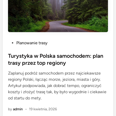
P
Planowanie trasy
o
s
Turystyka w Polska samochodem: plan
t
trasy przez top regiony
e
Zaplanuj podróż samochodem przez najciekawsze
d
regiony Polski, łącząc morze, jeziora, miasta i góry.
i
Artykuł podpowiada, jak dobrać tempo, ograniczyć
n
koszty i złożyć trasę tak, by było wygodnie i ciekawie
od startu do mety.
by
admin
•
19 kwietnia, 2026