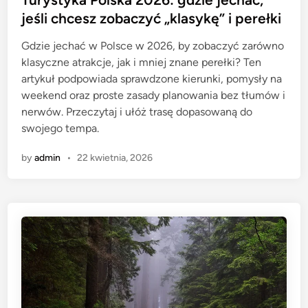
t
jeśli chcesz zobaczyć „klasykę” i perełki
e
Gdzie jechać w Polsce w 2026, by zobaczyć zarówno
d
klasyczne atrakcje, jak i mniej znane perełki? Ten
i
artykuł podpowiada sprawdzone kierunki, pomysły na
n
weekend oraz proste zasady planowania bez tłumów i
nerwów. Przeczytaj i ułóż trasę dopasowaną do
swojego tempa.
by
admin
•
22 kwietnia, 2026