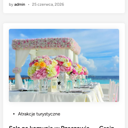
by
admin
•
25 czerwca, 2026
P
Atrakcje turystyczne
o
s