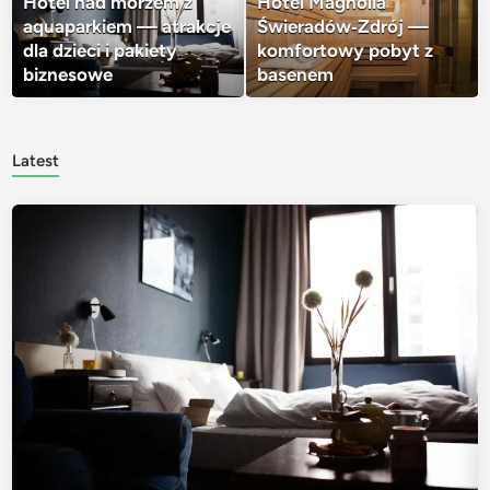
Hotel nad morzem z
Hotel Magnolia
aquaparkiem — atrakcje
Świeradów‑Zdrój —
dla dzieci i pakiety
komfortowy pobyt z
biznesowe
basenem
Latest