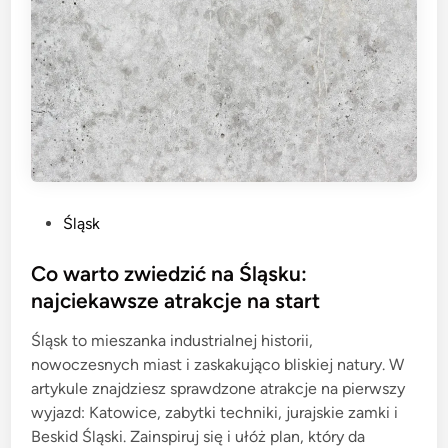
P
Śląsk
o
s
Co warto zwiedzić na Śląsku:
t
najciekawsze atrakcje na start
e
Śląsk to mieszanka industrialnej historii,
d
nowoczesnych miast i zaskakująco bliskiej natury. W
i
artykule znajdziesz sprawdzone atrakcje na pierwszy
n
wyjazd: Katowice, zabytki techniki, jurajskie zamki i
Beskid Śląski. Zainspiruj się i ułóż plan, który da