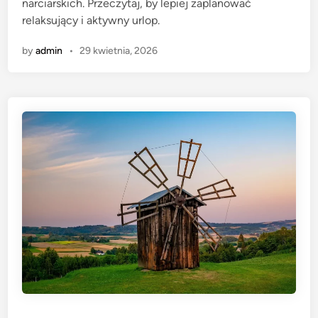
narciarskich. Przeczytaj, by lepiej zaplanować
n
relaksujący i aktywny urlop.
by
admin
•
29 kwietnia, 2026