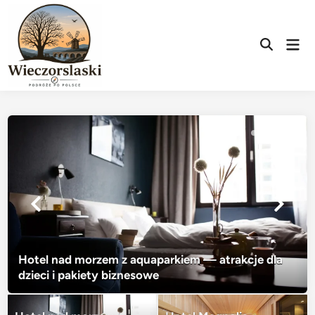
Skip
to
content
Mai
Open
Men
Search
Hotel nad morzem z aquaparkiem — atrakcje dla
dzieci i pakiety biznesowe