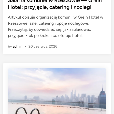
Sala na komunie w Rzeszowie — Grein
t
Hotel: przyjęcie, catering i noclegi
e
Artykuł opisuje organizację komunii w Grein Hotel w
d
Rzeszowie: sale, catering i opcje noclegowe.
i
Przeczytaj, by dowiedzieć się, jak zaplanować
n
przyjęcie krok po kroku i co oferuje hotel.
by
admin
•
20 czerwca, 2026