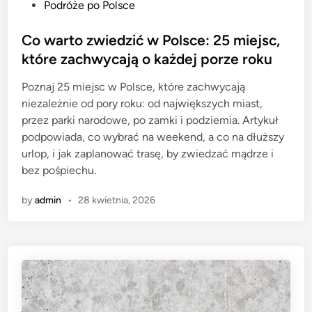
P
Podróże po Polsce
o
s
Co warto zwiedzić w Polsce: 25 miejsc,
t
które zachwycają o każdej porze roku
e
Poznaj 25 miejsc w Polsce, które zachwycają
d
niezależnie od pory roku: od największych miast,
i
przez parki narodowe, po zamki i podziemia. Artykuł
n
podpowiada, co wybrać na weekend, a co na dłuższy
urlop, i jak zaplanować trasę, by zwiedzać mądrze i
bez pośpiechu.
by
admin
•
28 kwietnia, 2026