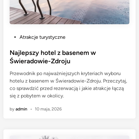
P
Atrakcje turystyczne
o
s
Najlepszy hotel z basenem w
t
Świeradowie-Zdroju
e
Przewodnik po najważniejszych kryteriach wyboru
d
hotelu z basenem w Świeradowie-Zdroju. Przeczytaj,
i
co sprawdzić przed rezerwacją i jakie atrakcje łączą
n
się z pobytem w okolicy.
by
admin
•
10 maja, 2026