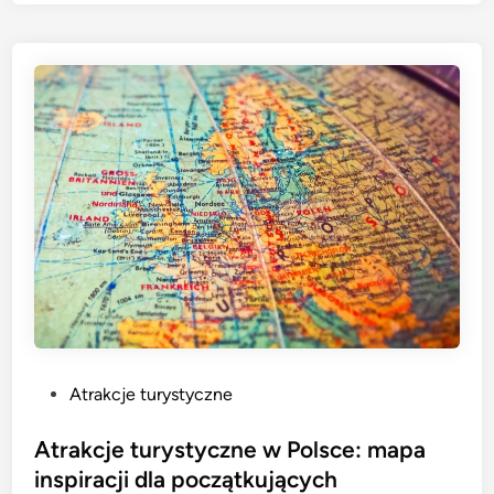
P
Atrakcje turystyczne
o
s
Atrakcje turystyczne w Polsce: mapa
t
inspiracji dla początkujących