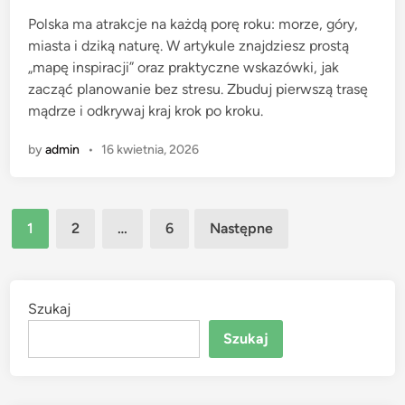
e
Polska ma atrakcje na każdą porę roku: morze, góry,
d
miasta i dziką naturę. W artykule znajdziesz prostą
i
„mapę inspiracji” oraz praktyczne wskazówki, jak
n
zacząć planowanie bez stresu. Zbuduj pierwszą trasę
mądrze i odkrywaj kraj krok po kroku.
by
admin
•
16 kwietnia, 2026
Stronicowanie
1
2
…
6
Następne
wpisów
Szukaj
Szukaj