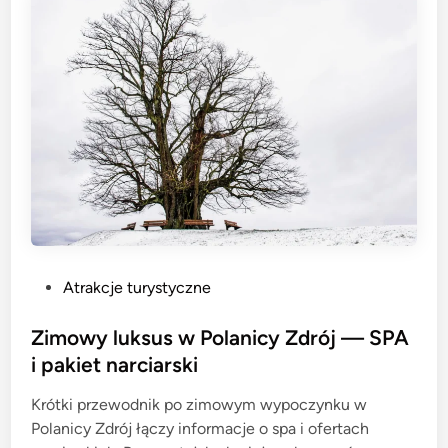
P
Atrakcje turystyczne
o
s
Zimowy luksus w Polanicy Zdrój — SPA
t
i pakiet narciarski
e
Krótki przewodnik po zimowym wypoczynku w
d
Polanicy Zdrój łączy informacje o spa i ofertach
i