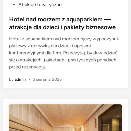
P
Atrakcje turystyczne
o
s
Hotel nad morzem z aquaparkiem —
t
atrakcje dla dzieci i pakiety biznesowe
e
Hotel z aquaparkiem nad morzem łączy wypoczynek
d
plażowy z rozrywką dla dzieci i opcjami
i
konferencyjnymi dla firm. Przeczytaj, by dowiedzieć
n
się o atrakcjach, pakietach i praktycznych poradach
przed rezerwacją.
by
admin
•
3 sierpnia, 2026