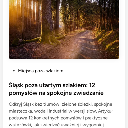
P
Miejsca poza szlakiem
o
s
Śląsk poza utartym szlakiem: 12
t
pomysłów na spokojne zwiedzanie
e
Odkryj Śląsk bez tłumów: zielone ścieżki, spokojne
d
miasteczka, woda i industrial w wersji slow. Artykuł
i
podsuwa 12 konkretnych pomysłów i praktyczne
n
wskazówki, jak zwiedzać uważniej i wygodniej.