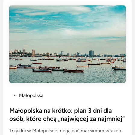
P
Małopolska
o
s
Małopolska na krótko: plan 3 dni dla
t
osób, które chcą „najwięcej za najmniej”
e
Trzy dni w Małopolsce mogą dać maksimum wrażeń
d