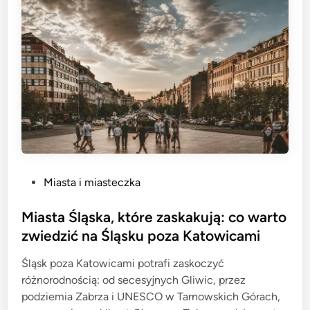
P
Miasta i miasteczka
o
s
Miasta Śląska, które zaskakują: co warto
t
zwiedzić na Śląsku poza Katowicami
e
Śląsk poza Katowicami potrafi zaskoczyć
d
różnorodnością: od secesyjnych Gliwic, przez
i
podziemia Zabrza i UNESCO w Tarnowskich Górach,
n