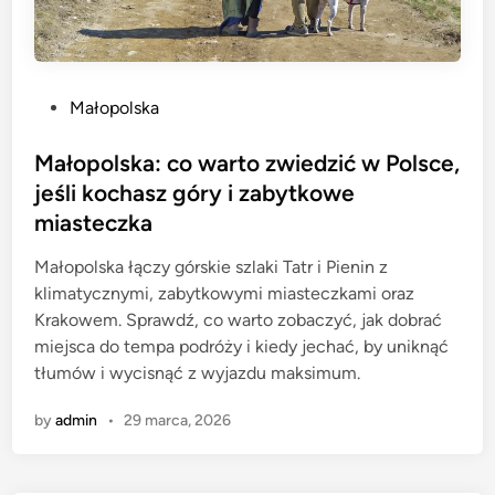
P
Małopolska
o
s
Małopolska: co warto zwiedzić w Polsce,
t
jeśli kochasz góry i zabytkowe
e
miasteczka
d
i
Małopolska łączy górskie szlaki Tatr i Pienin z
n
klimatycznymi, zabytkowymi miasteczkami oraz
Krakowem. Sprawdź, co warto zobaczyć, jak dobrać
miejsca do tempa podróży i kiedy jechać, by uniknąć
tłumów i wycisnąć z wyjazdu maksimum.
by
admin
•
29 marca, 2026