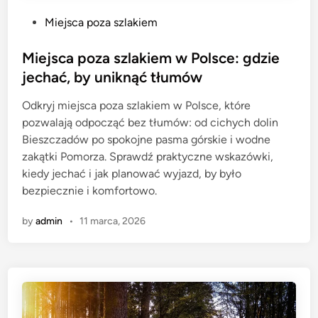
P
Miejsca poza szlakiem
o
s
Miejsca poza szlakiem w Polsce: gdzie
t
jechać, by uniknąć tłumów
e
Odkryj miejsca poza szlakiem w Polsce, które
d
pozwalają odpocząć bez tłumów: od cichych dolin
i
Bieszczadów po spokojne pasma górskie i wodne
n
zakątki Pomorza. Sprawdź praktyczne wskazówki,
kiedy jechać i jak planować wyjazd, by było
bezpiecznie i komfortowo.
by
admin
•
11 marca, 2026