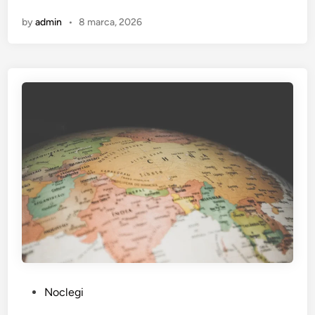
by
admin
•
8 marca, 2026
P
Noclegi
o