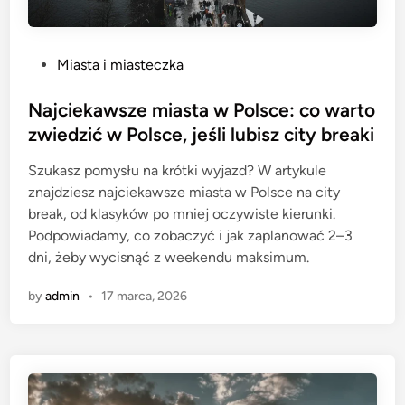
P
Miasta i miasteczka
o
s
Najciekawsze miasta w Polsce: co warto
t
zwiedzić w Polsce, jeśli lubisz city breaki
e
Szukasz pomysłu na krótki wyjazd? W artykule
d
znajdziesz najciekawsze miasta w Polsce na city
i
break, od klasyków po mniej oczywiste kierunki.
n
Podpowiadamy, co zobaczyć i jak zaplanować 2–3
dni, żeby wycisnąć z weekendu maksimum.
by
admin
•
17 marca, 2026