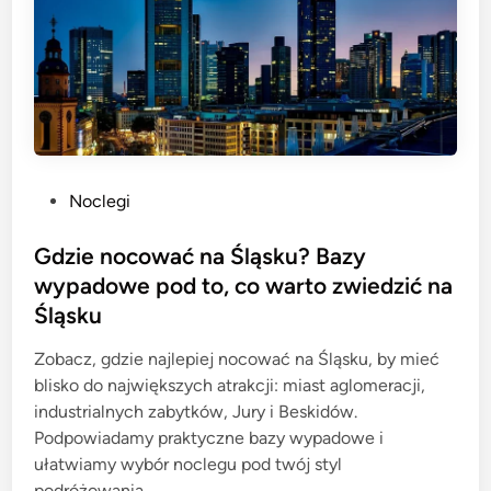
P
Noclegi
o
s
Gdzie nocować na Śląsku? Bazy
t
wypadowe pod to, co warto zwiedzić na
e
Śląsku
d
i
Zobacz, gdzie najlepiej nocować na Śląsku, by mieć
n
blisko do największych atrakcji: miast aglomeracji,
industrialnych zabytków, Jury i Beskidów.
Podpowiadamy praktyczne bazy wypadowe i
ułatwiamy wybór noclegu pod twój styl
podróżowania.