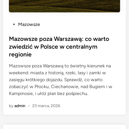
P
Mazowsze
o
s
Mazowsze poza Warszawą: co warto
t
zwiedzić w Polsce w centralnym
e
regionie
d
i
Mazowsze poza Warszawą to świetny kierunek na
n
weekend: miasta z historią, rzeki, lasy i zamki w
zasięgu krótkiego dojazdu. Sprawdź, co warto
zobaczyć w Płocku, Ciechanowie, nad Bugiem i w
Kampinosie, i ułóż plan bez pośpiechu.
by
admin
•
23 marca, 2026