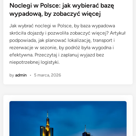
s
Noclegi w Polsce: jak wybierać bazę
t
wypadową, by zobaczyć więcej
e
Jak wybrać noclegi w Polsce, by baza wypadowa
d
skróciła dojazdy i pozwoliła zobaczyć więcej? Artykuł
i
podpowiada, jak planować lokalizację, transport i
n
rezerwacje w sezonie, by podróż była wygodna i
efektywna. Przeczytaj i zaplanuj wyjazd bez
niepotrzebnej logistyki.
by
admin
•
5 marca, 2026