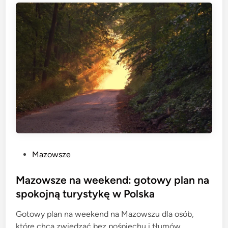
P
Mazowsze
o
s
Mazowsze na weekend: gotowy plan na
t
spokojną turystykę w Polska
e
Gotowy plan na weekend na Mazowszu dla osób,
d
które chcą zwiedzać bez pośpiechu i tłumów.
i