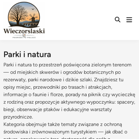
Skip
to
content
Mai
Open
Men
Search
Parki i natura
Parki i natura to przestrzeń poświęcona zielonym terenom
— od miejskich skwerów i ogrodów botanicznych po
rezerwaty, parki narodowe i dzikie szlaki. Znajdziesz tu
opisy miejsc, przewodniki po trasach i atrakcjach,
informacje o faunie i florze, porady na piknik czy wycieczkę
z rodziną oraz propozycje aktywnego wypoczynku: spacery,
biegi, obserwacje ptaków i edukacyjne warsztaty
przyrodnicze.
Kategoria obejmuje także tematy związane z ochroną
środowiska i zrównoważonym turystykiem — jak dbać o