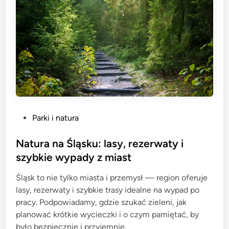
P
Parki i natura
o
s
Natura na Śląsku: lasy, rezerwaty i
t
szybkie wypady z miast
e
Śląsk to nie tylko miasta i przemysł — region oferuje
d
lasy, rezerwaty i szybkie trasy idealne na wypad po
i
pracy. Podpowiadamy, gdzie szukać zieleni, jak
n
planować krótkie wycieczki i o czym pamiętać, by
było bezpiecznie i przyjemnie.