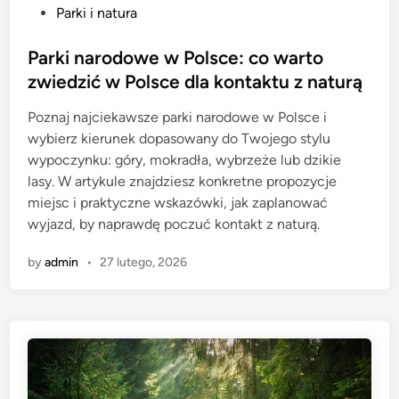
P
Parki i natura
o
s
Parki narodowe w Polsce: co warto
t
zwiedzić w Polsce dla kontaktu z naturą
e
Poznaj najciekawsze parki narodowe w Polsce i
d
wybierz kierunek dopasowany do Twojego stylu
i
wypoczynku: góry, mokradła, wybrzeże lub dzikie
n
lasy. W artykule znajdziesz konkretne propozycje
miejsc i praktyczne wskazówki, jak zaplanować
wyjazd, by naprawdę poczuć kontakt z naturą.
by
admin
•
27 lutego, 2026