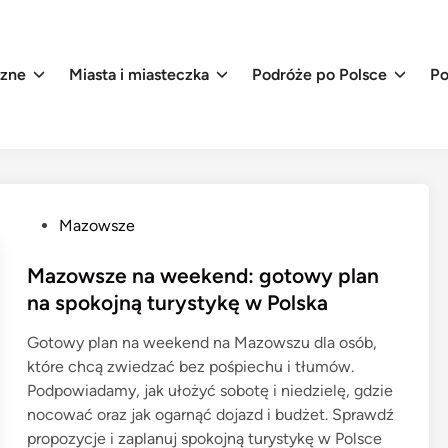
czne
Miasta i miasteczka
Podróże po Polsce
Po
P
Mazowsze
o
s
Mazowsze na weekend: gotowy plan
t
na spokojną turystykę w Polska
e
Gotowy plan na weekend na Mazowszu dla osób,
d
które chcą zwiedzać bez pośpiechu i tłumów.
i
Podpowiadamy, jak ułożyć sobotę i niedzielę, gdzie
n
nocować oraz jak ogarnąć dojazd i budżet. Sprawdź
propozycje i zaplanuj spokojną turystykę w Polsce