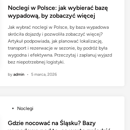
s
Noclegi w Polsce: jak wybierać bazę
t
wypadową, by zobaczyć więcej
e
Jak wybrać noclegi w Polsce, by baza wypadowa
d
skróciła dojazdy i pozwoliła zobaczyć więcej?
i
Artykuł podpowiada, jak planować lokalizację,
n
transport i rezerwacje w sezonie, by podróż była
wygodna i efektywna. Przeczytaj i zaplanuj wyjazd
bez niepotrzebnej logistyki.
by
admin
•
5 marca, 2026
P
Noclegi
o
s
Gdzie nocować na Śląsku? Bazy
t