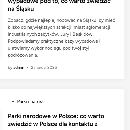
wypadowe pod to, co warto zwiedzić
e
na Śląsku
d
i
Zobacz, gdzie najlepiej nocować na Śląsku, by mieć
n
blisko do największych atrakcji: miast aglomeracji,
industrialnych zabytków, Jury i Beskidów.
Podpowiadamy praktyczne bazy wypadowe i
ułatwiamy wybór noclegu pod twój styl
podróżowania.
by
admin
•
2 marca, 2026
P
Parki i natura
o
s
Parki narodowe w Polsce: co warto
t
zwiedzić w Polsce dla kontaktu z
e