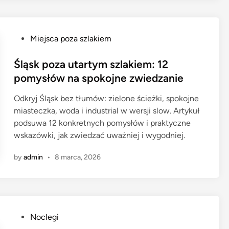
P
Miejsca poza szlakiem
o
s
Śląsk poza utartym szlakiem: 12
t
pomysłów na spokojne zwiedzanie
e
Odkryj Śląsk bez tłumów: zielone ścieżki, spokojne
d
miasteczka, woda i industrial w wersji slow. Artykuł
i
podsuwa 12 konkretnych pomysłów i praktyczne
n
wskazówki, jak zwiedzać uważniej i wygodniej.
by
admin
•
8 marca, 2026
P
Noclegi
o