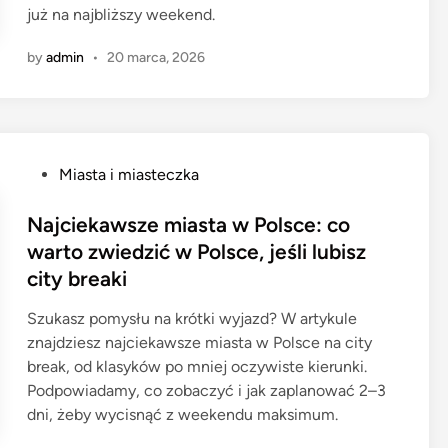
już na najbliższy weekend.
by
admin
•
20 marca, 2026
P
Miasta i miasteczka
o
s
Najciekawsze miasta w Polsce: co
t
warto zwiedzić w Polsce, jeśli lubisz
e
city breaki
d
i
Szukasz pomysłu na krótki wyjazd? W artykule
n
znajdziesz najciekawsze miasta w Polsce na city
break, od klasyków po mniej oczywiste kierunki.
Podpowiadamy, co zobaczyć i jak zaplanować 2–3
dni, żeby wycisnąć z weekendu maksimum.