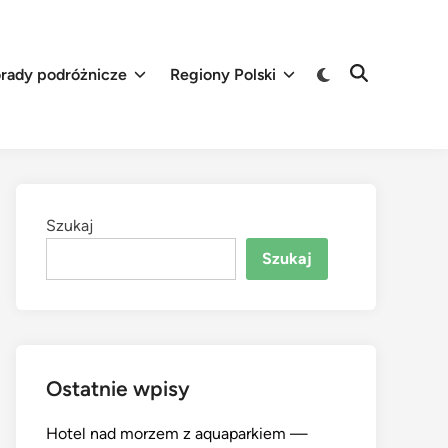
Switch
rady podróżnicze
Regiony Polski
Open
to
Search
dark
mode
Szukaj
Szukaj
Ostatnie wpisy
Hotel nad morzem z aquaparkiem —