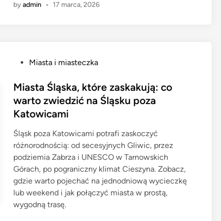
by
admin
•
17 marca, 2026
P
Miasta i miasteczka
o
s
Miasta Śląska, które zaskakują: co
t
warto zwiedzić na Śląsku poza
e
Katowicami
d
i
Śląsk poza Katowicami potrafi zaskoczyć
n
różnorodnością: od secesyjnych Gliwic, przez
podziemia Zabrza i UNESCO w Tarnowskich
Górach, po pograniczny klimat Cieszyna. Zobacz,
gdzie warto pojechać na jednodniową wycieczkę
lub weekend i jak połączyć miasta w prostą,
wygodną trasę.