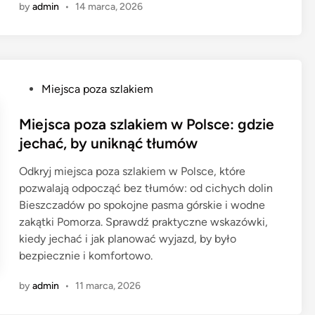
by
admin
•
14 marca, 2026
P
Miejsca poza szlakiem
o
s
Miejsca poza szlakiem w Polsce: gdzie
t
jechać, by uniknąć tłumów
e
Odkryj miejsca poza szlakiem w Polsce, które
d
pozwalają odpocząć bez tłumów: od cichych dolin
i
Bieszczadów po spokojne pasma górskie i wodne
n
zakątki Pomorza. Sprawdź praktyczne wskazówki,
kiedy jechać i jak planować wyjazd, by było
bezpiecznie i komfortowo.
by
admin
•
11 marca, 2026