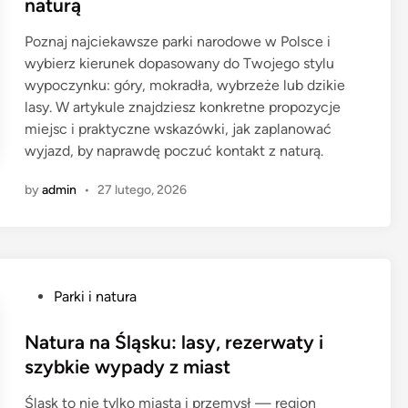
naturą
d
i
Poznaj najciekawsze parki narodowe w Polsce i
n
wybierz kierunek dopasowany do Twojego stylu
wypoczynku: góry, mokradła, wybrzeże lub dzikie
lasy. W artykule znajdziesz konkretne propozycje
miejsc i praktyczne wskazówki, jak zaplanować
wyjazd, by naprawdę poczuć kontakt z naturą.
by
admin
•
27 lutego, 2026
P
Parki i natura
o
s
Natura na Śląsku: lasy, rezerwaty i
t
szybkie wypady z miast
e
Śląsk to nie tylko miasta i przemysł — region
d