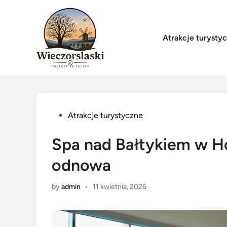
Skip
to
content
Atrakcje turysty
Posted
Atrakcje turystyczne
in
Spa nad Bałtykiem w Ho
odnowa
by
admin
•
11 kwietnia, 2026