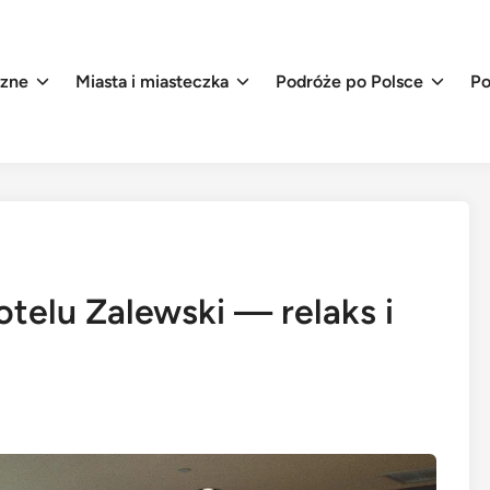
czne
Miasta i miasteczka
Podróże po Polsce
Po
telu Zalewski — relaks i