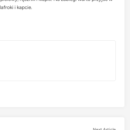
froki i kapcie.
Next
Next Article