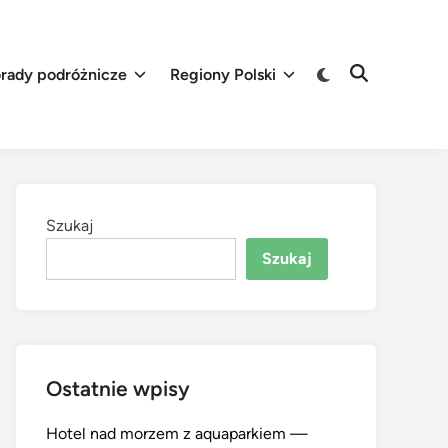
Switch
rady podróżnicze
Regiony Polski
Open
to
Search
dark
mode
Szukaj
Szukaj
Ostatnie wpisy
Hotel nad morzem z aquaparkiem —