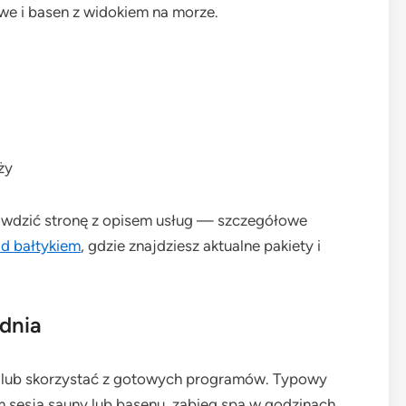
we i basen z widokiem na morze.
ży
rawdzić stronę z opisem usług — szczegółowe
ad bałtykiem
, gdzie znajdziesz aktualne pakiety i
dnia
 lub skorzystać z gotowych programów. Typowy
em sesja sauny lub basenu, zabieg spa w godzinach