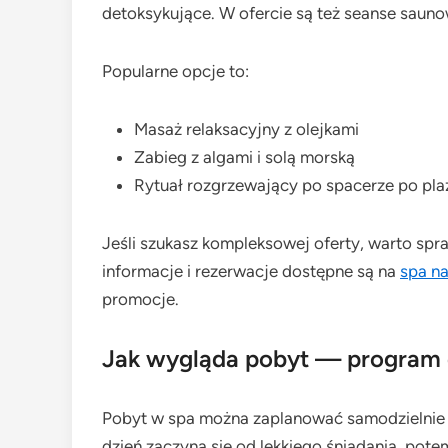
detoksykujące. W ofercie są też seanse sauno
Popularne opcje to:
Masaż relaksacyjny z olejkami
Zabieg z algami i solą morską
Rytuał rozgrzewający po spacerze po pla
Jeśli szukasz kompleksowej oferty, warto sp
informacje i rezerwacje dostępne są na
spa n
promocje.
Jak wygląda pobyt — program 
Pobyt w spa można zaplanować samodzielnie
dzień zaczyna się od lekkiego śniadania, pot