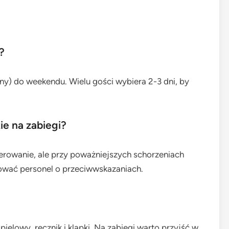
?
nny) do weekendu. Wielu gości wybiera 2-3 dni, by
ie na zabiegi?
erowanie, ale przy poważniejszych schorzeniach
mować personel o przeciwwskazaniach.
ielowy, ręcznik i klapki. Na zabiegi warto przyjść w